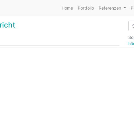
Home
Portfolio
Referenzen
P
richt
Sor
hä