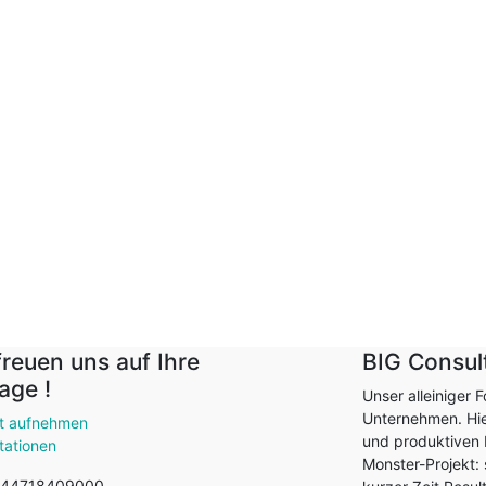
freuen uns auf Ihre
BIG Consu
age !
Unser alleiniger 
Unternehmen. Hier
t aufnehmen
und produktiven E
tationen
Monster-Projekt: s
 44718409000